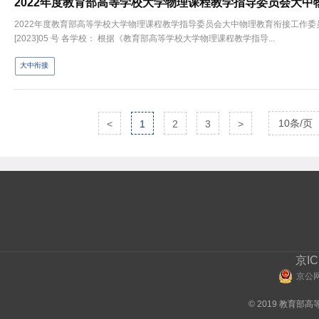
2022年度教育部高等学校大学物理课程教学指导委员会大中物理教育衔接工作委员会教学
[2023]05 号 各学校： 根据《教育部高等学校大学物理课程教学指导...
大中衔接
10条/页
<
1
2
3
>
京IC
京公网
© 2019 教育